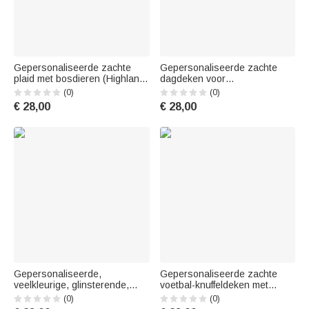
Gepersonaliseerde zachte
Gepersonaliseerde zachte
plaid met bosdieren (Highland-
dagdeken voor
koe, konijn en vossen) en
verpleegkundigen met naam –
(0)
(0)
naam – Kinderkamerdecoratie
Woonaccessoire,
€ 28,00
€ 28,00
en kraamcadeau voor
bedankcadeau voor
pasgeborenen
verpleegkundigen,
jubileumcadeau voor
verpleegkundigen en
zorgmedewerkers
Gepersonaliseerde,
Gepersonaliseerde zachte
veelkleurige, glinsterende,
voetbal-knuffeldeken met
huidvriendelijke, warme
cartoonfiguur, naam en
(0)
(0)
cheerleading-deken met naam
nummer – Woonaccessoire,