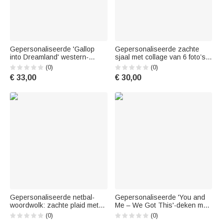
Gepersonaliseerde 'Gallop
Gepersonaliseerde zachte
into Dreamland' western-
sjaal met collage van 6 foto’s,
deken met zachte kwastjes en
voorzien van bijnaam en naam
(0)
(0)
naam – woondecoratie,
– Woonaccessoire en cadeau
€ 33,00
€ 30,00
paardentraining,
voor verjaardag of jubileum
verjaardagscadeau voor
voor papa en mama
ruiters en paardenliefhebbers
Gepersonaliseerde netbal-
Gepersonaliseerde 'You and
woordwolk: zachte plaid met
Me – We Got This'-deken met
afbeelding van een speler van
paardenquastjes en naam –
(0)
(0)
achteren, voorzien van naam
Slaapkamer, housewarming,