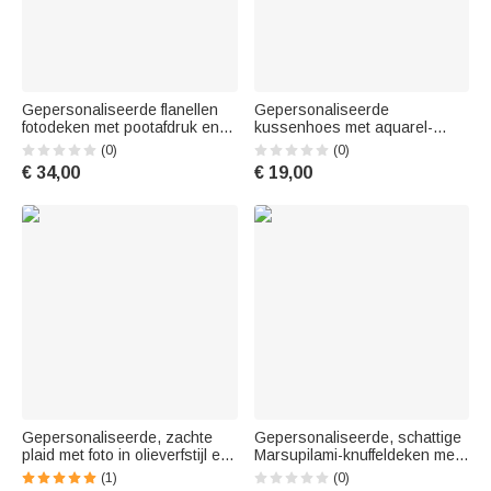
Gepersonaliseerde flanellen
Gepersonaliseerde
fotodeken met pootafdruk en
kussenhoes met aquarel-
de tekst ‘In Your Heart I Will
stripfiguur van een dier en
(0)
(0)
Always Be’, voorzien van
naam – woondecoratie,
€ 34,00
€ 19,00
naam – verjaardags- of
verjaardags- en
herdenkingscadeau voor
Kinderdagcadeau voor
dierenliefhebbers
jongens en meisjes
Gepersonaliseerde, zachte
Gepersonaliseerde, schattige
plaid met foto in olieverfstijl en
Marsupilami-knuffeldeken met
naam – Woonaccessoire,
lange staart en naam –
(1)
(0)
verjaardags-, housewarming-
woondecoratie en