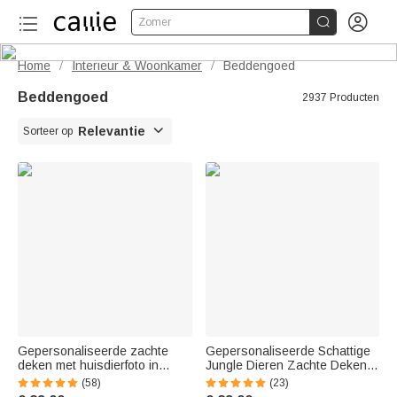


Zomer
Home
Interieur & Woonkamer
Beddengoed
/
/
Beddengoed
2937 Producten

Relevantie
Sorteer op
Gepersonaliseerde zachte
Gepersonaliseerde Schattige
deken met huisdierfoto in
Jungle Dieren Zachte Deken
olieverfstijl en naam perfect als
met Naam en Tekst Huiskamer
(58)
(23)
woondecoratie voor
Decor Verjaardag Baby