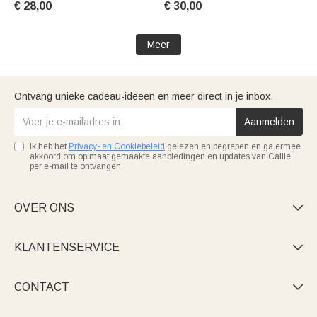
€ 28,00
€ 30,00
of jubileumcadeau voor familie
verjaardagscadeau voor
en vrienden
kinderen | Callie ×
Marsupilami®
Meer
Ontvang unieke cadeau-ideeën en meer direct in je inbox.
Aanmelden
Ik heb het
Privacy- en Cookiebeleid
gelezen en begrepen en ga ermee
akkoord om op maat gemaakte aanbiedingen en updates van Callie
per e-mail te ontvangen.
OVER ONS

KLANTENSERVICE

CONTACT
