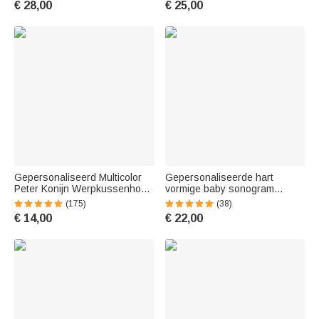
€ 28,00
€ 25,00
Cadeau voor Vrouwen
Gepersonaliseerd Multicolor
Gepersonaliseerde hart
Peter Konijn Werpkussenhoes
vormige baby sonogram
met Naam Decoratie Baby
echografie ketting pasgeboren
(175)
(38)
Shower Verjaardagscadeau
Memorial Moederdag cadeau
€ 14,00
€ 22,00
voor Baby Kid
voor vrouwen