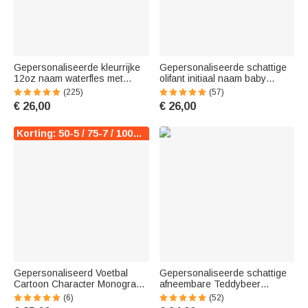
Gepersonaliseerde kleurrijke
Gepersonaliseerde schattige
12oz naam waterfles met
olifant initiaal naam baby
siliconen rietje en
veiligheidsdeken met
(225)
(57)
morsbestendig deksel
stippeltjes rug en borduurwerk
€ 26,00
€ 26,00
Kinderdag terug naar school
tekst verjaardag baby shower
cadeau voor kinderen
gift voor jongens meisjes
Korting: 50-5 / 75-7 / 100-10
Gepersonaliseerd Voetbal
Gepersonaliseerde schattige
Cartoon Character Monogram
afneembare Teddybeer
Stripe Oversized Quick Dry
Nursery Rugzak Schooltas
(6)
(52)
Strandlaken Vakantie
met naam Kinderdag terug