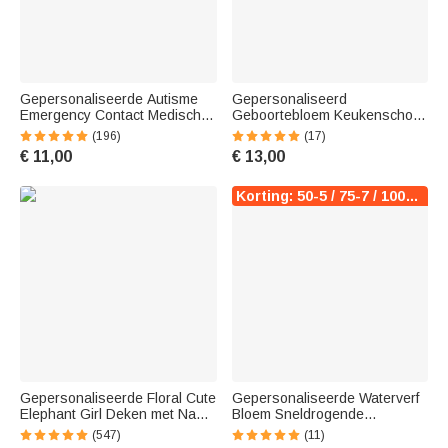
Gepersonaliseerde Autisme
Gepersonaliseerd
Emergency Contact Medische
Geboortebloem Keukenschort
Alarm ID-kaart met naam en
met Naam en Zak voor Koken
(196)
(17)
nummer terug naar school
Bakken Tuinieren
€ 11,00
€ 13,00
Reis Cadeau voor Kid
Housewarming Gift voor Chefs
Vrouwen
Korting: 50-5 / 75-7 / 100-10
Gepersonaliseerde Floral Cute
Gepersonaliseerde Waterverf
Elephant Girl Deken met Naam
Bloem Sneldrogende
Kerst Verjaardag Baby Shower
Strandhanddoek met Naam
(547)
(11)
Gift voor Baby Kind Familie
Verjaardag Zomer Strandfeest