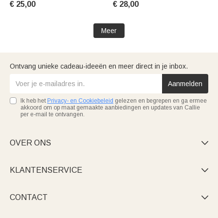
€ 25,00
€ 28,00
Zomer Vakantie Strandfeest
voor Kinderen
Cadeau voor Familie Vrienden
Meer
Ontvang unieke cadeau-ideeën en meer direct in je inbox.
Aanmelden
Ik heb het
Privacy- en Cookiebeleid
gelezen en begrepen en ga ermee
akkoord om op maat gemaakte aanbiedingen en updates van Callie
per e-mail te ontvangen.
OVER ONS

KLANTENSERVICE

CONTACT
