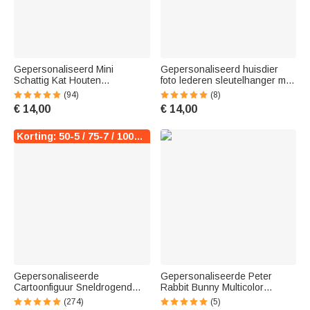
Gepersonaliseerd Mini
Gepersonaliseerd huisdier
Schattig Kat Houten
foto lederen sleutelhanger met
Gesneden Beeldje
bericht Memorial Sympathie
(94)
(8)
Verzamelbeeldje met Naam
geschenk voor
€ 14,00
€ 14,00
Home Bureaudecor
dierenliefhebbers
Verjaardagsgeschenk voor
Kattenliefhebbers
Korting: 50-5 / 75-7 / 100-10
Gepersonaliseerde
Gepersonaliseerde Peter
Cartoonfiguur Sneldrogend
Rabbit Bunny Multicolor
Oversized Strandhanddoek
Patchwork Deken met Naam
(274)
(5)
met Geboortebloem en Naam
Pasen Verjaardagscadeau