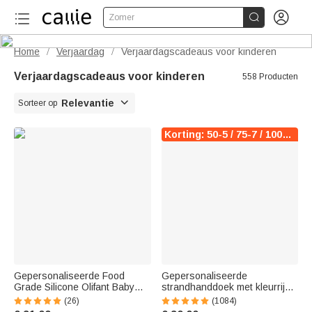


Zomer
Home
Verjaardag
Verjaardagscadeaus voor kinderen
/
/
Verjaardagscadeaus voor kinderen
558 Producten

Relevantie
Sorteer op
Korting: 50-5 / 75-7 / 100-10
Gepersonaliseerde Food
Gepersonaliseerde
Grade Silicone Olifant Baby
strandhanddoek met kleurrijke
Voedingsset met Verdeelde
cartoonfiguur geboortebloem
(26)
(1084)
Zuigplaat Baby Shower Gift
en naam strandaccessoire