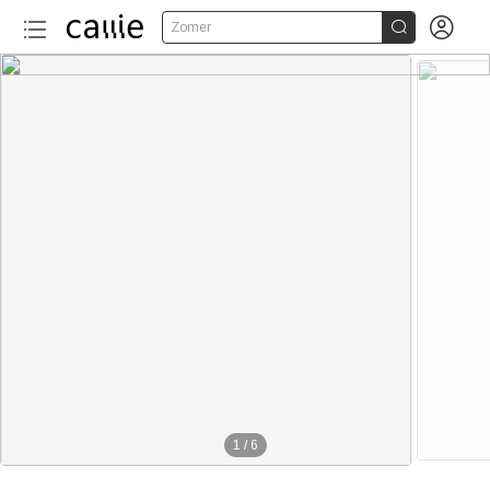


Zomer
1
/
6