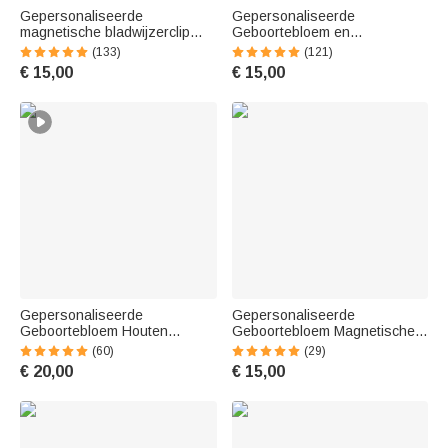
Gepersonaliseerde
Gepersonaliseerde
magnetische bladwijzerclip
Geboortebloem en
van PU-leer met
Cartoonfiguur Magnetische
(133)
(121)
aquarelgeboortebloem en
PU-leer Bladwijzerclip met
€ 15,00
€ 15,00
naam verjaardags- en
Naam Verjaardagscadeau
kerstcadeau voor
voor Boekenliefhebbers en
boekenliefhebbers
Boekenwurmen
Gepersonaliseerde
Gepersonaliseerde
Geboortebloem Houten
Geboortebloem Magnetische
Duimboekpaginahouder met
PU Lederen Bladwijzer Clip
(60)
(29)
Gegraveerde Naam
met Naam en Initialen
€ 20,00
€ 15,00
Boekaccessoires
Leestoebehoren
Verjaardagscadeau voor
Verjaardagscadeau voor
Boekenliefhebbers
boekenliefhebbers
Boekenwurmen
Boekenwurmen