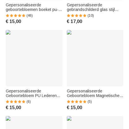
Gepersonaliseerde
Gepersonaliseerde
geboortebloemen boeket pu-
gebrandschilderd glas stijl
leren magnetische
geboorte bloem helder acryl
(46)
(10)
bladwijzerclip met naam in
bladwijzer met naam lezen
€ 15,00
€ 17,00
diverse kleuren als cadeau
briefpapier benodigdheden
voor boekenliefhebbers
verjaardagscadeau voor boek
minnaars
Gepersonaliseerde
Gepersonaliseerde
Geboortebloem PU Lederen
Geboortebloem Magnetische
Magnetische Bladwijzer Clip
PU Lederen Bladwijzer Clip
(6)
(5)
met Naam Lectuur Boekenclub
met Naam Lezen
€ 15,00
€ 15,00
Verjaardagscadeau voor
Verjaardagscadeau voor
lezers Boekenwurmen
boekenliefhebbers Bookworms