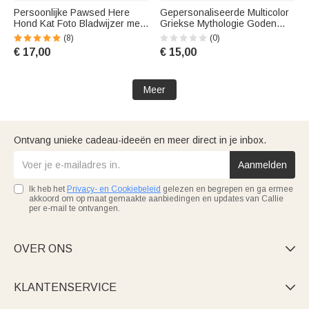
Persoonlijke Pawsed Here
Gepersonaliseerde Multicolor
Hond Kat Foto Bladwijzer met
Griekse Mythologie Goden
Kwastje en Naam
Magnetische Bladwijzer Clip
(8)
(0)
Schoolbenodigdheden
met Naam Verjaardagscadeau
€ 17,00
€ 15,00
Verjaardag Verjaardag
voor liefhebbers van boeken
Huisdier Feest Cadeau voor
Oude Literatuur
Huisdierliefhebbers
Meer
Ontvang unieke cadeau-ideeën en meer direct in je inbox.
Aanmelden
Ik heb het
Privacy- en Cookiebeleid
gelezen en begrepen en ga ermee
akkoord om op maat gemaakte aanbiedingen en updates van Callie
per e-mail te ontvangen.
OVER ONS

KLANTENSERVICE
