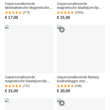
Gepersonaliseerde
Gepersonaliseerde
Minimalistische Magnetische
magnetische bladwijzerclip
PU-leer Bladwijzer met
van PU-leer met
(273)
(2566)
Gegraveerde Naam
geboortebloemenboeket en
€ 17,00
€ 15,00
Verjaardag Afstudeer Cadeau
naam verjaardagscadeau voor
voor Boekenliefhebbers
boekenliefhebbers
Boekenwurm
Gepersonaliseerde
Gepersonaliseerde fantasy
magnetische bladwijzerclip
boekenlegger met
van PU-leer met aquarel-
drakenzwaard kraal en ster
(732)
(348)
geboortebloemen en naam
met naam uniek
€ 15,00
€ 20,00
verjaardagscadeau voor
leesaccessoire en cadeau
boekenliefhebbers
voor boekenliefhebbers