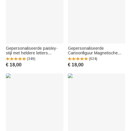
Gepersonaliseerde paisley-
Gepersonaliseerde
stijl met heldere letters
Cartoonfiguur Magnetische
magnetische bladwijzerclips
Bladwijzerclip met Naam
(349)
(624)
met naam verjaardagscadeau
Leesaccessoire en
€ 18,00
€ 18,00
voor boekenliefhebbers
Verjaardagscadeau voor
Boekenliefhebbers