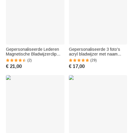
Gepersonaliseerde Lederen
Gepersonaliseerde 3 foto's
Magnetische Bladwijzerclip
acryl bladwijzer met naam
met Naamgravure
tekst en kwastje lezen
(2)
(29)
Leesaccessoire
Supplies verjaardagscadeau
€ 21,00
€ 17,00
Verjaardagscadeau voor
voor vriend familie
Boekenliefhebbers en
Boekenwurmen