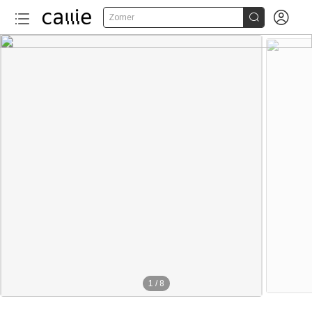


Zomer
1
/
8