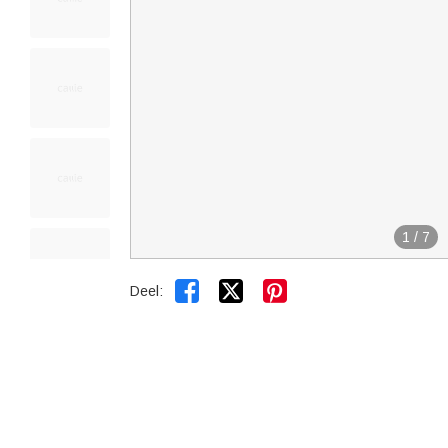
1
/
7


Deel: