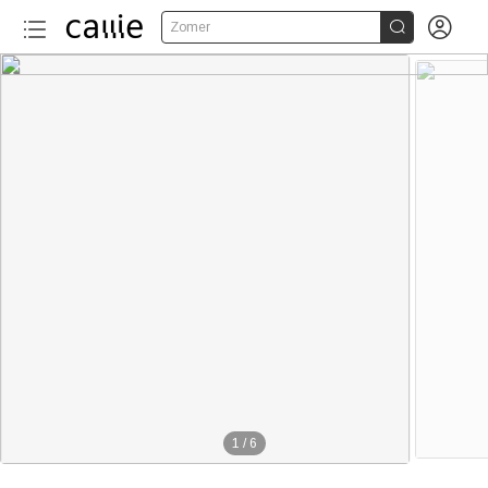


Zomer
1
/
6