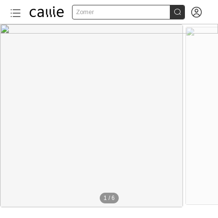


Zomer
1
/
6