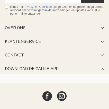
Ik heb het
Privacy- en Cookiebeleid
gelezen en begrepen en ga ermee
akkoord om op maat gemaakte aanbiedingen en updates van Callie
per e-mail te ontvangen.
OVER ONS

KLANTENSERVICE

CONTACT

DOWNLOAD DE CALLIE-APP
