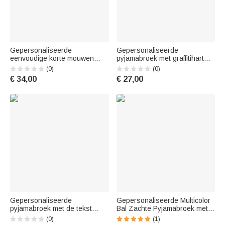
Gepersonaliseerde
Gepersonaliseerde
eenvoudige korte mouwen
pyjamabroek met graffitihart
pyjama Matching Shorts Set
kleurrijke naam en trekkoord
(0)
(0)
met tekst Zomer Home Kleding
uniek verjaardagscadeau voor
€ 34,00
€ 27,00
Vaderdag Verjaardagscadeau
het hele gezin
voor mannen
Gepersonaliseerde
Gepersonaliseerde Multicolor
pyjamabroek met de tekst
Bal Zachte Pyjamabroek met
‘Best Dad Ever’ en 1-5 foto’s
Naam World Cup
(0)
(1)
van gezichten, voorzien van
Verjaardagscadeau voor