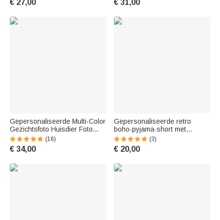
€ 27,00
€ 31,00
verjaardagscadeau voor
thuiskleding, cadeau voor
mannen vrouwen en kinderen
Valentijnsdag of een jubileum
voor koppels
Gepersonaliseerde Multi-Color
Gepersonaliseerde retro
Gezichtsfoto Huisdier Foto
boho-pyjama-short met
Vrouwen Mannen Pyjama Set
bloemenprint en naam –
(16)
(3)
Home Wear Valentijnsdag
verjaardagscadeau voor
€ 34,00
€ 20,00
Verjaardagscadeau voor paar
vrouwen
Pet Lovers