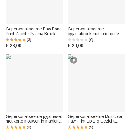
Gepersonaliseerde Paw Bone
Gepersonaliseerde
Print Zachte Pyjama Broek met
pyjamabroek met foto op de
1-5 Foto's Naam en Titel
voorkant en een hartvormig
(3)
(0)
Dagelijks Dragen
ontwerp met zachte pootjes –
€ 28,00
€ 20,00
Verjaardagscadeau voor
Leuk verjaardagscadeau voor
dierenliefhebbers Vrienden
familie en liefhebbers van
honden en katten
Gepersonaliseerde pyjamaset
Gepersonaliseerde Multicolor
met korte mouwen in mahjong-
Paw Print Lip 1-5 Gezicht
thema, met naam –
Foto's Familie Pyjama Set
(3)
(5)
Zomerkleding voor thuis –
Dagelijks Dragen Vaderdag