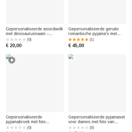
Gepersonaliseerde woordwolk
Gepersonaliseerde geruite
met dinosaurusnaam –
romantische pyjama's met
veelkleurige, zachte
hartjesmotief in king- en
(0)
(1)
pyjamabroek voor dagelijks
queen-maat, met naam, als
€ 20,00
€ 45,00
gebruik – verjaardagscadeau
loungewear en
voor dinosaurusliefhebbers
jubileumcadeau voor koppels
en pasgetrouwden
Gepersonaliseerde
Gepersonaliseerde pyjamaset
pyjamabroek met foto
voor dames met foto van
ruitdessin naam en extra zak
huisdiergezicht, gestreept
(0)
(0)
comfortabele loungewear voor
pootjes-hartjespatroon en