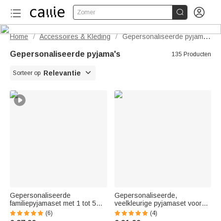


Zomer
Home
Accessoires & Kleding
Gepersonaliseerde pyjama's
/
/
Gepersonaliseerde pyjama's
135 Producten

Relevantie
Sorteer op
Gepersonaliseerde
Gepersonaliseerde,
familiepyjamaset met 1 tot 5
veelkleurige pyjamaset voor
gezichtsfoto’s Vaderdag-
dames en heren met 1-4 foto’s
(6)
(4)
Moederdag- en
van gezichten en opschrift –