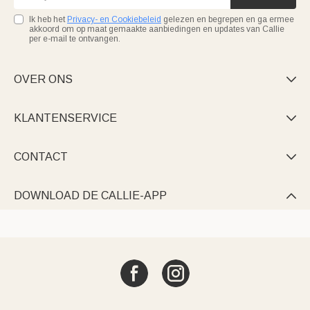
Ik heb het
Privacy- en Cookiebeleid
gelezen en begrepen en ga ermee
akkoord om op maat gemaakte aanbiedingen en updates van Callie
per e-mail te ontvangen.
OVER ONS

KLANTENSERVICE

CONTACT

DOWNLOAD DE CALLIE-APP
