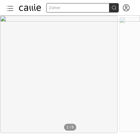


Zomer
1
/
8