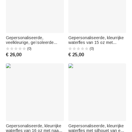
Gepersonaliseerde,
Gepersonaliseerde, kleurrijke
veelkleurige, geïsoleerde
waterfles van 15 oz met
kinderwaterfles van 12 oz met
dinosaurusnaam, handvat en
(0)
(0)
dinosaurusmotief en naam –
rietje – cadeau voor het
€ 26,00
€ 25,00
cadeau voor het nieuwe
nieuwe schooljaar,
schooljaar of een verjaardag
buitenactiviteiten of een
voor jongens en meisjes
verjaardag voor kinderen
Gepersonaliseerde, kleurrijke
Gepersonaliseerde, kleurrijke
waterfles van 16 oz met naam,
waterfles met silhouet van een