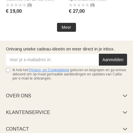
stripfiguur, rietje en naam –
cartoonafbeelding van een
(0)
(0)
ideaal voor buitenactiviteiten,
Australische voetballer, naam
€ 19,00
€ 27,00
het nieuwe schooljaar en als
in kleurverloop, BPA-vrij, met
verjaardagscadeau voor
flip-top; ideaal cadeau voor
jongens en meisjes, studenten
een wedstrijddag of verjaardag
Meer
voor AFL-liefheb
Ontvang unieke cadeau-ideeën en meer direct in je inbox.
Aanmelden
Ik heb het
Privacy- en Cookiebeleid
gelezen en begrepen en ga ermee
akkoord om op maat gemaakte aanbiedingen en updates van Callie
per e-mail te ontvangen.
OVER ONS

KLANTENSERVICE

CONTACT
