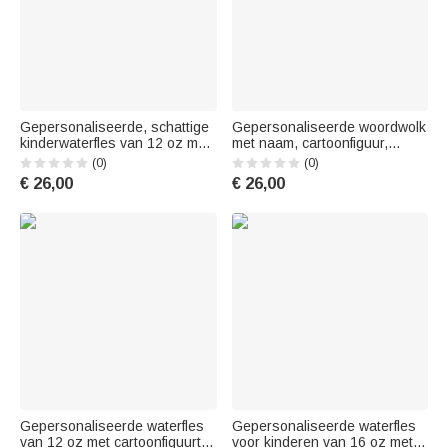
Gepersonaliseerde, schattige
Gepersonaliseerde woordwolk
kinderwaterfles van 12 oz met
met naam, cartoonfiguur,
dierenprint en strepen,
geïsoleerde waterfles van 12
(0)
(0)
voorzien van een initiaal en
oz met rietje en handvat –
€ 26,00
€ 26,00
naam – ideaal als cadeau voor
cadeau voor het nieuwe
het nieuwe schooljaar of een
schooljaar of verjaardag voor
verjaardag voor jongens, meis
jongens en meisjes
Gepersonaliseerde waterfles
Gepersonaliseerde waterfles
van 12 oz met cartoonfiguurtje
voor kinderen van 16 oz met