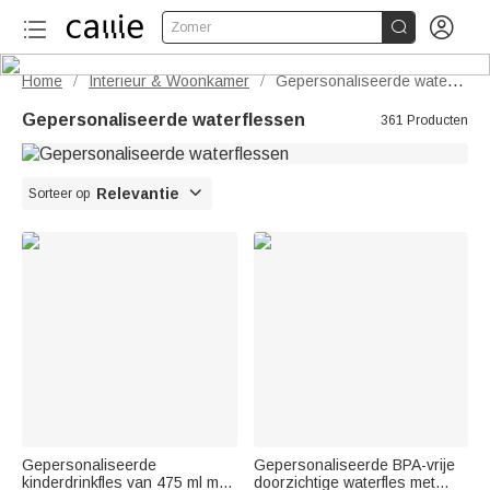


Zomer
Home
Interieur & Woonkamer
Gepersonaliseerde waterflessen
/
/
Gepersonaliseerde waterflessen
361 Producten

Relevantie
Sorteer op
Gepersonaliseerde
Gepersonaliseerde BPA-vrije
kinderdrinkfles van 475 ml met
doorzichtige waterfles met