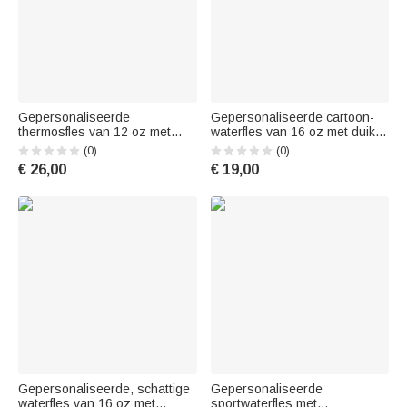
Gepersonaliseerde
Gepersonaliseerde cartoon-
thermosfles van 12 oz met
waterfles van 16 oz met duiker
cartoonvoetbalfiguur, naam en
en zeedieren, voorzien van
(0)
(0)
nummer – Cadeau voor het
naam en rietje – cadeau voor
€ 26,00
€ 19,00
nieuwe schooljaar of een
de zomervakantie, het nieuwe
verjaardag voor een jonge
schooljaar of een verjaardag,
voetballer
voor meisjes en jongens
Gepersonaliseerde, schattige
Gepersonaliseerde
waterfles van 16 oz met
sportwaterfles met