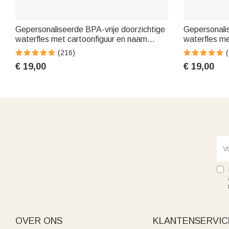
Gepersonaliseerde BPA-vrije doorzichtige
Gepersonalis
waterfles met cartoonfiguur en naam
waterfles me
cadeau voor nieuw schooljaar of
voor buitena
(216)
(
verjaardag
schoolcadeau
€ 19,00
€ 19,00
OVER ONS
KLANTENSERVIC