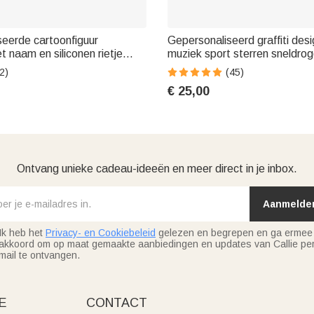
eerde cartoonfiguur
Gepersonaliseerd graffiti des
t naam en siliconen rietje
muziek sport sterren sneldro
ctiviteiten back-to-
groot microfiber strandlaken
2)
(45)
 voor scholieren
verjaardagscadeau voor kind f
€ 25,00
Ontvang unieke cadeau-ideeën en meer direct in je inbox.
Aanmelde
Ik heb het
Privacy- en Cookiebeleid
gelezen en begrepen en ga ermee
akkoord om op maat gemaakte aanbiedingen en updates van Callie per
mail te ontvangen.
E
CONTACT