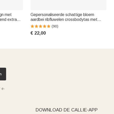
ign met
Gepersonaliseerde schattige bloem
gend extra
aardbei ribfluwelen crossbodytas met
 met naam
naam verjaardagscadeau en terug-naar-
(90)
amilie
school cadeau voor kinderen en peuters
€ 22,00
n
 e-
DOWNLOAD DE CALLIE-APP