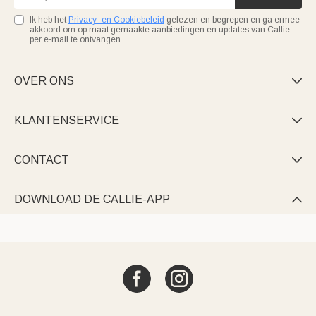
Ik heb het
Privacy- en Cookiebeleid
gelezen en begrepen en ga ermee
akkoord om op maat gemaakte aanbiedingen en updates van Callie
per e-mail te ontvangen.
OVER ONS

KLANTENSERVICE

CONTACT

DOWNLOAD DE CALLIE-APP
