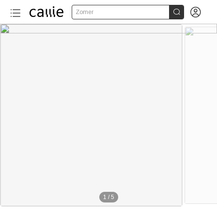


Zomer
1
/
5