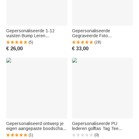
Gepersonaliseerde 1-12
Gepersonaliseerde
vuisten Bump Leren
Gegraveerde Foto
Portemonnee met
Opvouwbare Compacte Leren
(5)
(28)
Gegraveerde Namen
Portemonnee met Tekst
€ 26,00
€ 33,00
Vaderdag Verjaardagscadeau
Vaderdag Verjaardagscadeau
voor Papa Opa
voor Mannen
Gepersonaliseerd ontwerp je
Gepersonaliseerde PU
eigen aangepaste boodschap
lederen golftas Tag Tee
10oz whiskyglas met kleurrijke
houder met tekst en naam
(1)
(0)
letters Verjaardag Vaderdag
Verjaardag Vaderdag cadeau