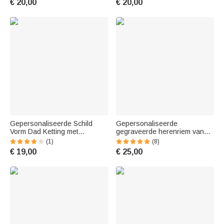
€ 20,00
€ 20,00
Geschenk voor Golfliefhebber
Verjaardagscadeau voor Hem
Gepersonaliseerde Schild
Gepersonaliseerde
Vorm Dad Ketting met
gegraveerde herenriem van
Gegraveerde 1-7
leer met naam Vaderdag
(1)
(8)
Kindernamen Verjaardag
Verjaardagscadeau voor vader
€ 19,00
€ 25,00
Vaderdag Cadeau voor
opa
Mannen