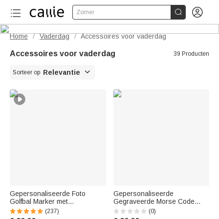


Zomer
Home
Vaderdag
Accessoires voor vaderdag
/
/
Accessoires voor vaderdag
39 Producten

Relevantie
Sorteer op
Gepersonaliseerde Foto
Gepersonaliseerde
Golfbal Marker met
Gegraveerde Morse Code
Magnetische Hoed Clip met
Armband met Geheime
(237)
(0)
Naam Verjaardag Vaderdag
Boodschap Vaderdag