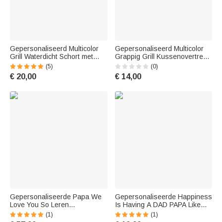
Gepersonaliseerd Multicolor
Gepersonaliseerd Multicolor
Grill Waterdicht Schort met
Grappig Grill Kussenovertrek
Naam Vaderdag
met Namen Vaderdag
(5)
(0)
Verjaardagscadeau voor Papa
Verjaardagscadeau voor vader
€ 20,00
€ 14,00
Opa Kookliefhebber
Kookliefhebber
Gepersonaliseerde Papa We
Gepersonaliseerde Happiness
Love You So Leren
Is Having A DAD PAPA Like
Reispaspoort Portemonnee
You Werpkussenhoes met 1-8
(1)
(1)
met Foto en Kindernamen
Kindernamen Vaderdag