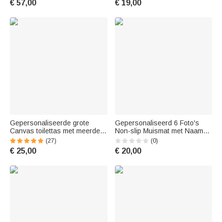
€ 57,00
€ 19,00
Vaderdag Verjaardagscadeau
Verjaardagscadeau voor papa
voor Papa
Opa
Gepersonaliseerde grote
Gepersonaliseerd 6 Foto's
Canvas toilettas met meerdere
Non-slip Muismat met Naam
compartimenten en
en Tekst Vaderdag
(27)
(0)
gegraveerde naam Verjaardag
Verjaardagscadeau voor Papa
€ 25,00
€ 20,00
Vaderdag cadeau voor
Opa
mannen