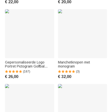
€ 22,00
€ 20,00
geschenk voor liefhebbers van
voor papa Opa
sterke
Gepersonaliseerde Logo
Manchetknopen met
Portret Pictogram Golfbal
monogram
Stempel met Een Metalen
(167)
(3)
Doos Verjaardag Kerstmis
€ 26,00
€ 32,00
Vaderdag Cadeau voor
Golfliefhebbers