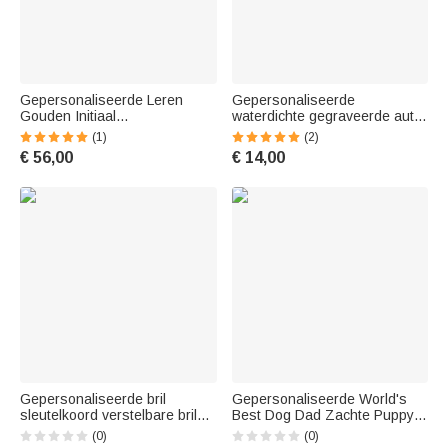
Gepersonaliseerde Leren
Gepersonaliseerde
Gouden Initiaal
waterdichte gegraveerde auto
Manchetknopen Bruiloft
naam embleem badge met
(1)
(2)
Verjaardag Vaderdag Cadeau
auto veiligheid lijm verjaardag
€ 56,00
€ 14,00
voor Mannen Bruidsjonkers
vaderdag cadeau voor auto-
liefhebber
Gepersonaliseerde bril
Gepersonaliseerde World's
sleutelkoord verstelbare bril
Best Dog Dad Zachte Puppy
zonnebril riem met AirTag
Deken met Naam
(0)
(0)
houder Anti-verloren
Verjaardagscadeau voor Kat