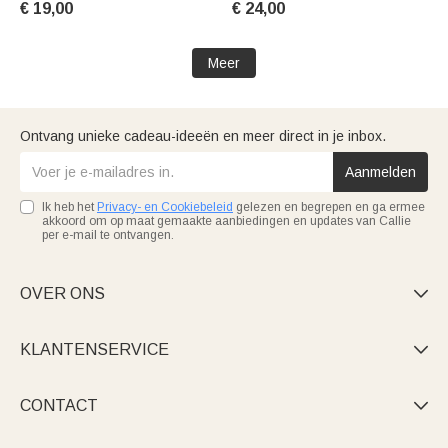
€ 19,00
€ 24,00
accessoire Gift voor
Hond Huisdier Liefhebber
grootouder kinderen
Eigenaar
avonturier
Meer
Ontvang unieke cadeau-ideeën en meer direct in je inbox.
Aanmelden
Ik heb het
Privacy- en Cookiebeleid
gelezen en begrepen en ga ermee
akkoord om op maat gemaakte aanbiedingen en updates van Callie
per e-mail te ontvangen.
OVER ONS

KLANTENSERVICE

CONTACT
