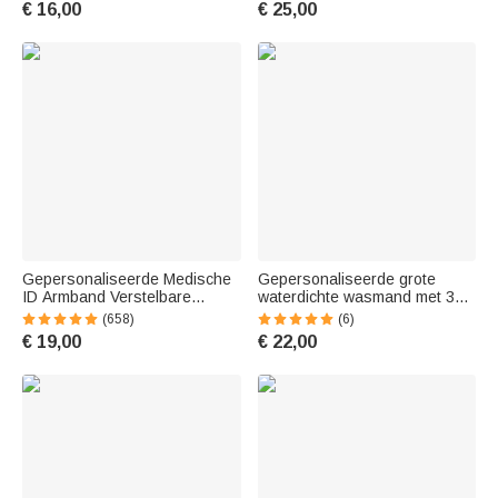
€ 16,00
€ 25,00
en visliefhebbers
verjaardagscadeau of
valentijnscadeau voor haar
Gepersonaliseerde Medische
Gepersonaliseerde grote
ID Armband Verstelbare
waterdichte wasmand met 3D-
Siliconen Waterdichte
gehaakte look naam en
(658)
(6)
Armband met Roestvrijstalen
handvat - verjaardagscadeau
€ 19,00
€ 22,00
Naamlabel Cadeau voor
voor breiliefhebbers
Mannen en Vrouwen