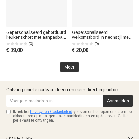
Gepersonaliseerd geborduurd
Gepersonaliseerd
keukenschort met aanpasbaar
welkomstbord in neonstijl met
patroon en tekst – ideaal als
cartoonkarakter voor bij het
(0)
(0)
housewarming-, verjaardags-
zwembad, met naam,
€ 39,00
€ 20,00
of kerstcadeau voor haar:
decoratie voor het zwembad,
bakliefhebbers en kookfanaten
verjaardagscadeau voor
grootouders en familie
Meer
Ontvang unieke cadeau-ideeën en meer direct in je inbox.
Aanmelden
Ik heb het
Privacy- en Cookiebeleid
gelezen en begrepen en ga ermee
akkoord om op maat gemaakte aanbiedingen en updates van Callie
per e-mail te ontvangen.
OVER ONS
