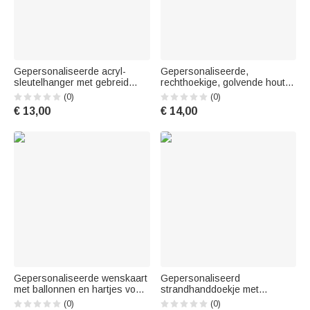
Gepersonaliseerde acryl-
Gepersonaliseerde,
sleutelhanger met gebreid
rechthoekige, golvende houten
garenbolletje-motief en naam,
telefoonhouder met gebreid
(0)
(0)
tasbedeltje, voor dagelijks
patroon, voorzien van naam
€ 13,00
€ 14,00
gebruik, verjaardagscadeau
en initiaal – bureauversiering
voor mama of oma die van
en verjaardagscadeau voor
breien houdt
breiliefhebbers
Gepersonaliseerde wenskaart
Gepersonaliseerd
met ballonnen en hartjes voor
strandhanddoekje met
een tweeling, met namen en
capuchon: zeemeerminprinses
(0)
(0)