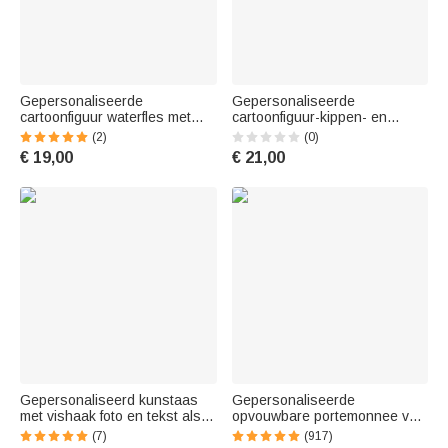
Gepersonaliseerde
Gepersonaliseerde
cartoonfiguur waterfles met
cartoonfiguur-kippen- en
naam en siliconen rietje voor
eendenhok-boerderij-tuinlamp
(2)
(0)
buitenactiviteiten back-to-
op zonne-energie met naam –
€ 19,00
€ 21,00
schoolcadeau voor scholieren
buitenversiering,
verjaardagscadeau voor
familie, boeren en fokkers
Gepersonaliseerd kunstaas
Gepersonaliseerde
met vishaak foto en tekst als
opvouwbare portemonnee van
verjaardags- en
PU-leer met polsband aquarel-
(7)
(917)
Vaderdagcadeau voor vaders
geboortebloem en naam