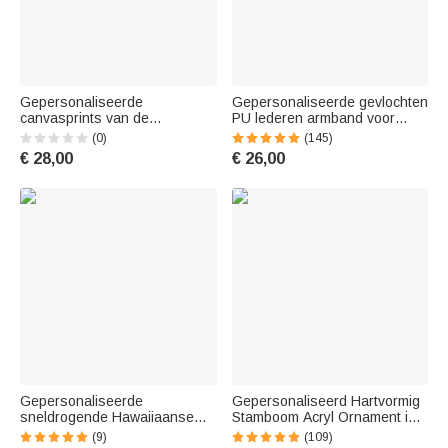
Gepersonaliseerde
Gepersonaliseerde gevlochten
canvasprints van de
PU lederen armband voor
stamboom met 1 tot 13 namen
mannen met 1-8 gegraveerde
(0)
(145)
– Woonaccessoires
naam kralen familienaam
€ 28,00
€ 26,00
Verjaardagscadeau voor opa
Vaderdag verjaardagscadeau
en oma
voor papa opa
Gepersonaliseerde
Gepersonaliseerd Hartvormig
sneldrogende Hawaiiaanse
Stamboom Acryl Ornament in
tropische zwemshort met foto
Olieverf-look met 2-20 Namen
(9)
(109)