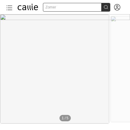


Zomer
1
/
5