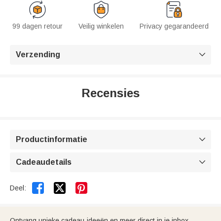
99 dagen retour
Veilig winkelen
Privacy gegarandeerd
Verzending

Recensies
Productinformatie

Cadeaudetails



Deel:
Ontvang unieke cadeau-ideeën en meer direct in je inbox.