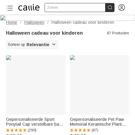


Zomer
Home
Halloween
Halloween cadeau voor kinderen
/
/
Halloween cadeau voor kinderen
87 Producten

Relevantie
Sorteer op
Gepersonaliseerde Sport
Gepersonaliseerde Pet Paw
Ponytail Cap verstelbare band
Memorial Keramische Plant
hoed met glinsterende naam
Pot met Houten Voet Huisdier
(290)
(67)
en nummer Gift voor bal
verlies Sympathie Gift voor