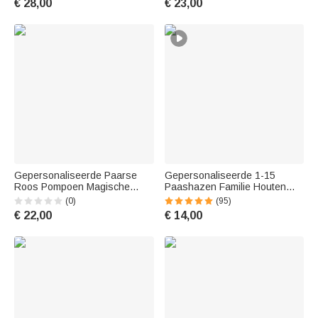
€ 28,00
€ 23,00
sportliefhebber
Huisdierliefhebber
Gepersonaliseerde Paarse
Gepersonaliseerde 1-15
Roos Pompoen Magische
Paashazen Familie Houten
Heks Hoogland Koe Canvas
Blok Set met Naam Kleurrijke
(0)
(95)
Draagtas met Naam
Blozende Konijn Huisdecoratie
€ 22,00
€ 14,00
Halloween Kerstcadeau voor
Paascadeau voor Moeder en
Jongens Meisjes
Grootmoeder