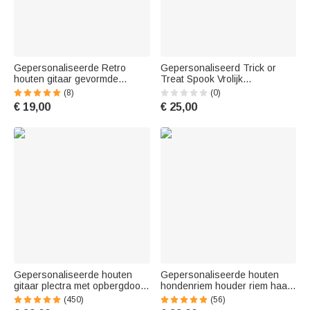
Gepersonaliseerde Retro
Gepersonaliseerd Trick or
houten gitaar gevormde
Treat Spook Vrolijk
telefoonstandaard gitaar
Spookachtig Halloween T-shirt
(8)
(0)
plectrum opbergkoffer met
Pompoen Skelet Shirt
€ 19,00
€ 25,00
gegraveerde naam
Halloween Cadeau voor
verjaardagscadeau voor
Kinderen Kinderen Vrienden
gitaarspeler
Gepersonaliseerde houten
Gepersonaliseerde houten
gitaar plectra met opbergdoos
hondenriem houder riem haak
gegraveerde houder doos
met naam verjaardag
(450)
(56)
voor plectrum set cadeau voor
housewarming kerstcadeau