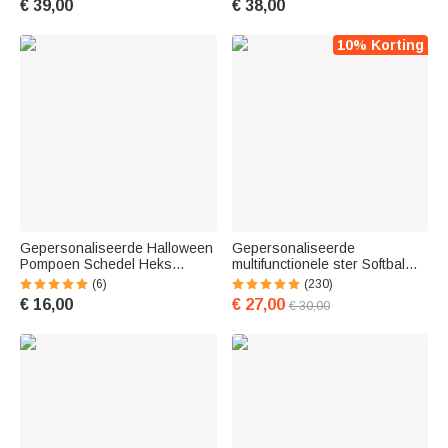
€ 39,00
€ 38,00
gitarist muzikant verjaardag
voor vriend familie hond
cadeau idee
liefhebber
10% Korting
Gepersonaliseerde Halloween
Gepersonaliseerde
Pompoen Schedel Heks
multifunctionele ster Softbal
Burlap Snoepzak met Naam
Baseball veiligheid
(6)
(230)
Vrolijk Halloweencadeau voor
sleutelhanger set met riem en
€ 16,00
€ 27,00
€ 30,00
Kinderen
lamp verjaardagscadeau voor
vrouwen