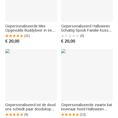
Gepersonaliseerde Mini
Gepersonaliseerd Halloween
Opgevulde Buddybeer in een
Schattig Spook Familie Kussen
blikken Worry Doll voor anti-
Overtrek
(11)
(0)
angst Verjaardag Kerstcadeau
€ 20,00
€ 20,00
voor kinderen
Gepersonaliseerd tot de dood
Gepersonaliseerde zwarte kat
ons scheidt paar doodskop
tovenaar hoed Halloween
gotische stijl fleece deken
bezem naam ketting met
(9)
(13)
Valentijnsdag cadeau voor
geboortesteen Happy