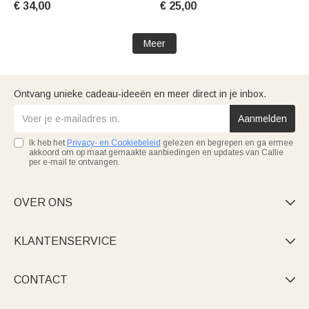
€ 34,00
€ 25,00
voor kinderen
Meer
Ontvang unieke cadeau-ideeën en meer direct in je inbox.
Aanmelden
Ik heb het
Privacy- en Cookiebeleid
gelezen en begrepen en ga ermee
akkoord om op maat gemaakte aanbiedingen en updates van Callie
per e-mail te ontvangen.
OVER ONS

KLANTENSERVICE

CONTACT
