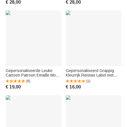
€ 28,00
€ 28,00
paar
Halloween verjaardag Gift voor
vrouwen
Gepersonaliseerde Leuke
Gepersonaliseerd Grappig
Cartoon Patroon Emaille Mok
Kleurrijk Reistas Label met
met Naam Verjaardagsfeest
Naam en Adres Verjaardag
(6)
(1)
Cadeau voor Kinderen
Vakantie Cadeau voor
€ 19,00
€ 16,00
Reisliefhebbers