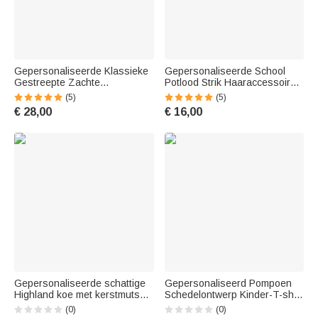
Gepersonaliseerde Klassieke
Gepersonaliseerde School
Gestreepte Zachte
Potlood Strik Haaraccessoires
Fleecedeken met Naam
met Rang En Naam Halloween
(5)
(5)
Verjaardagscadeau voor
Kerstmis Terug Naar School
€ 28,00
€ 16,00
Familie Vriendin
Cadeau voor Kinderen
Gepersonaliseerde schattige
Gepersonaliseerd Pompoen
Highland koe met kerstmuts
Schedelontwerp Kinder-T-shirt
12oz drinkbeker met handvat
met Naam Halloweencadeau
(0)
(0)
en deksel Kerst kraamcadeau
voor Kinderen