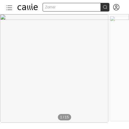


Zomer
1
/
15