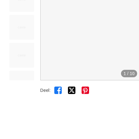
1
/
10


Deel: