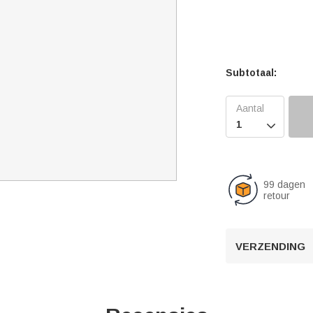
Subtotaal:

99 dagen
retour
VERZENDING