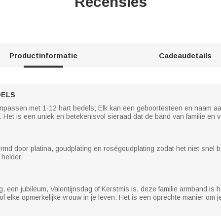
Recensies
Productinformatie
Cadeaudetails
DELS
aanpassen met 1-12 hart bedels; Elk kan een geboortesteen en naam 
n. Het is een uniek en betekenisvol sieraad dat de band van familie en 
door platina, goudplating en roségoudplating zodat het niet snel bar
 helder.
, een jubileum, Valentijnsdag of Kerstmis is, deze familie armband is 
 elke opmerkelijke vrouw in je leven. Het is een oprechte manier om j