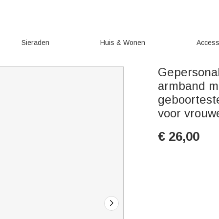
Sieraden
Huis & Wonen
Access
Gepersonal
armband m
geboortes
voor vrouw
€
26,00