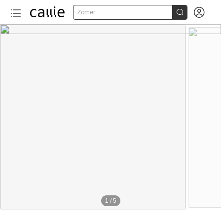


Zomer
1
/
5