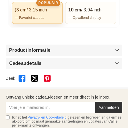
POPULAIR
)
8 cm
/ 3,15 inch
10 cm
/ 3,94 inch
— Favoriet cadeau
— Opvallend display
Productinformatie

Cadeaudetails



Deel:
Ontvang unieke cadeau-ideeën en meer direct in je inbox.
Aanmelden
Ik heb het
Privacy- en Cookiebeleid
gelezen en begrepen en ga ermee
akkoord om op maat gemaakte aanbiedingen en updates van Callie
per e-mail te ontvangen.