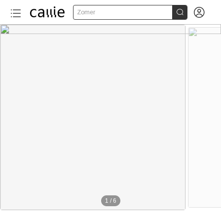


Zomer
410+
1
/
6