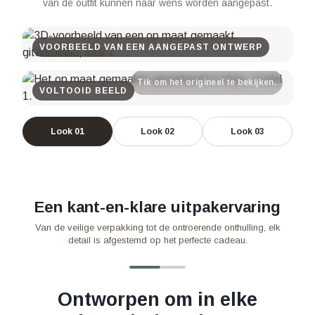
van de outfit kunnen naar wens worden aangepast.
VOORBEELD VAN EEN AANGEPAST ONTWERP
Tik om het origineel te bekijken.
VOLTOOID BEELD
Look 01
Look 02
Look 03
Een kant-en-klare uitpakervaring
Van de veilige verpakking tot de ontroerende onthulling, elk
Schuif om uit te pakken.
detail is afgestemd op het perfecte cadeau.
‹
›
Prachtig verpakt,
Gemaakt om veilig aan te
komen.
Ontworpen om in elke