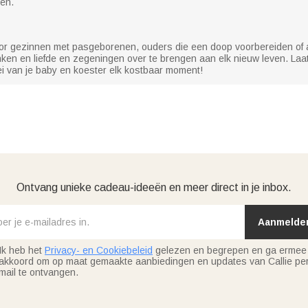
len.
or gezinnen met pasgeborenen, ouders die een doop voorbereiden of a
en en liefde en zegeningen over te brengen aan elk nieuw leven. Laa
ei van je baby en koester elk kostbaar moment!
Ontvang unieke cadeau-ideeën en meer direct in je inbox.
Aanmelde
Ik heb het
Privacy- en Cookiebeleid
gelezen en begrepen en ga ermee
akkoord om op maat gemaakte aanbiedingen en updates van Callie per
mail te ontvangen.