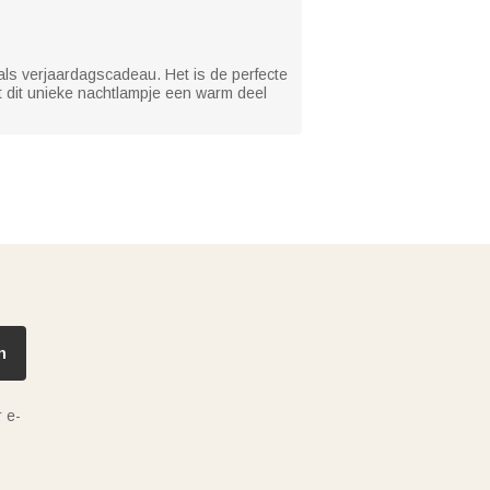
ls verjaardagscadeau. Het is de perfecte
t dit unieke nachtlampje een warm deel
n
 e-