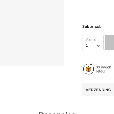
Subtotaal:

99 dagen
retour
VERZENDING