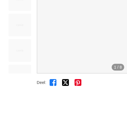
1
/
8


Deel: