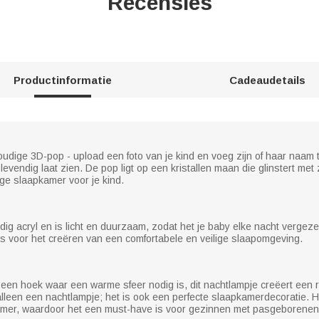
Recensies
Productinformatie
Cadeaudetails
udige 3D-pop - upload een foto van je kind en voeg zijn of haar naam
 levendig laat zien. De pop ligt op een kristallen maan die glinstert met
ige slaapkamer voor je kind.
g acryl en is licht en duurzaam, zodat het je baby elke nacht vergezelt
 is voor het creëren van een comfortabele en veilige slaapomgeving.
n een hoek waar een warme sfeer nodig is, dit nachtlampje creëert een r
et alleen een nachtlampje; het is ook een perfecte slaapkamerdecoratie.
kamer, waardoor het een must-have is voor gezinnen met pasgeborenen.