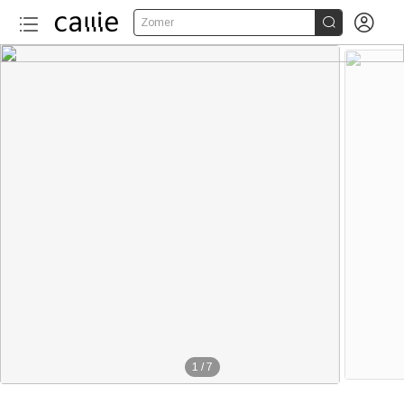


Zomer
1
/
7