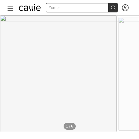


Zomer
1
/
6