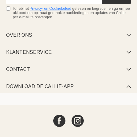
Ik heb het
Privacy- en Cookiebeleid
gelezen en begrepen en ga ermee
akkoord om op maat gemaakte aanbiedingen en updates van Callie
per e-mail te ontvangen.
OVER ONS

KLANTENSERVICE

CONTACT

DOWNLOAD DE CALLIE-APP
