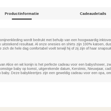
Productinformatie
Cadeaudetails
 konijnenkleding wordt bedrukt met behulp van een hoogwaardig inktov
k uitstekend resultaat. Al onze onesies en shirts zijn 100% katoen, du
je zich de hele dag comfortabel voelt terwijl hij of zij zijn of haar snapsui
 van Alice en wit konijn is het perfecte cadeau voor een babyshower,
ekomstige baby op komst, uitgerekende datum, Kerstmis, Nieuwjaar, ca
aby. Deze babykleertjes zijn een geweldig cadeau voor een opa, oma, 