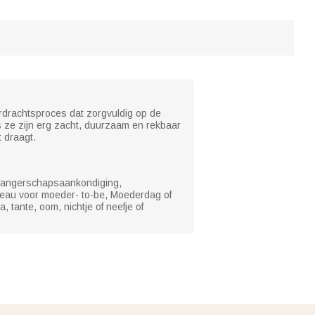
erdrachtsproces dat zorgvuldig op de
s ze zijn erg zacht, duurzaam en rekbaar
t draagt.
 zwangerschapsaankondiging,
deau voor moeder- to-be, Moederdag of
tante, oom, nichtje of neefje of