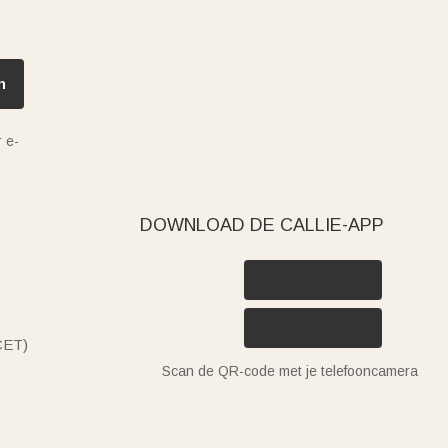
n
 e-
DOWNLOAD DE CALLIE-APP
(CET)
Scan de QR-code met je telefooncamera