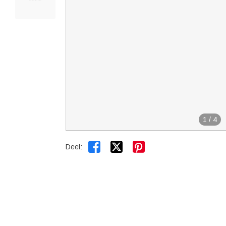
1
/
4


Deel: