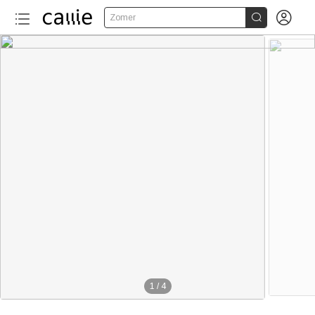


Zomer
1
/
4