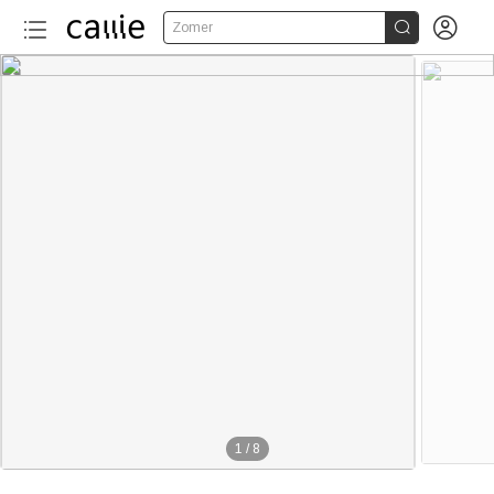


Zomer
1
/
8