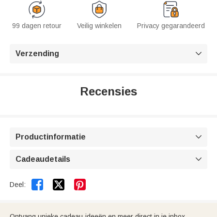
99 dagen retour
Veilig winkelen
Privacy gegarandeerd
Verzending

Recensies
Productinformatie

Cadeaudetails



Deel:
Ontvang unieke cadeau-ideeën en meer direct in je inbox.