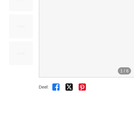
1
/
6


Deel: