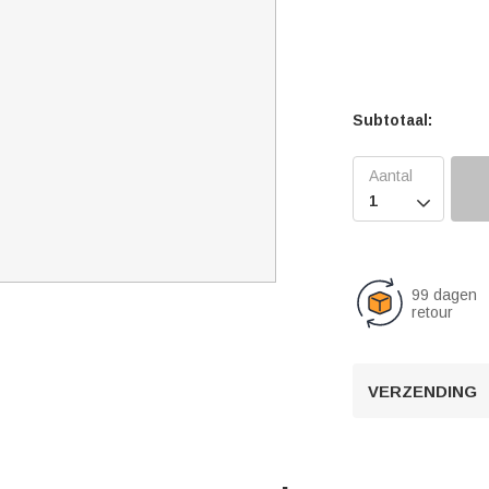
Subtotaal:

99 dagen
retour
VERZENDING