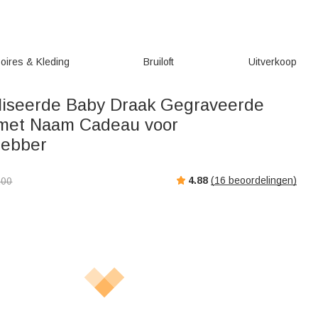
oires & Kleding
Bruiloft
Uitverkoop
iseerde Baby Draak Gegraveerde
 met Naam Cadeau voor
hebber
4.88
(
16
beoordelingen)
,00