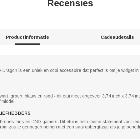
Recensies
Productinformatie
Cadeaudetails
ragon is een uniek en cool accessoire dat perfect is om je widget in o
 zwart, groen, blauw en rood - dit etui meet ongeveer 3,74 inch x 3,74 i
 middel.
LIEFHEBBERS
hrones-fans en DND-gamers. Dit etui is het ultieme statement voor iede
arom zou je genoegen nemen met een saai opbergtasje als je je benodi