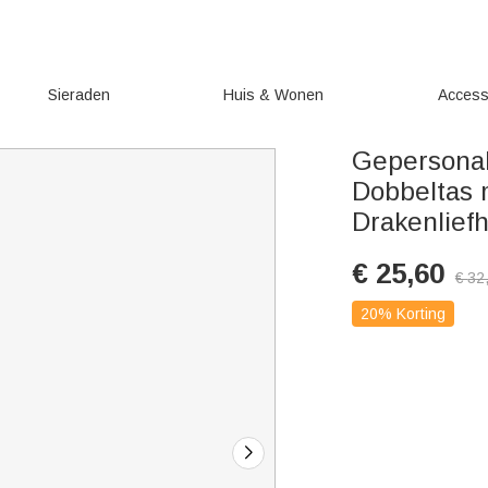
Sieraden
Huis & Wonen
Access
Gepersonal
Dobbeltas
Drakenlief
€
25,60
€
32
20% Korting