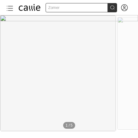


Zomer
1
/
5