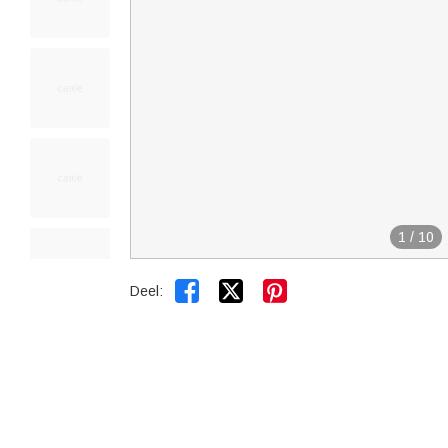
1
/
10


Deel: