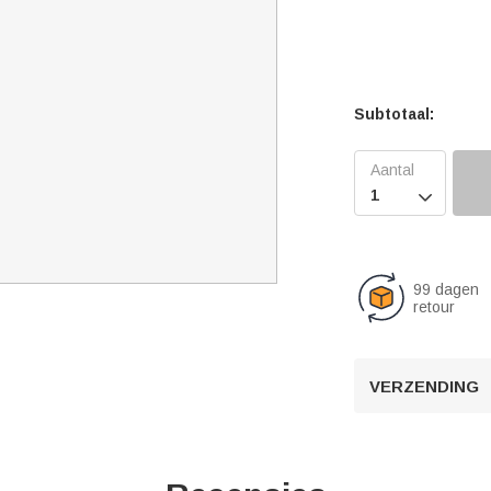
Subtotaal:

99 dagen
retour
VERZENDING