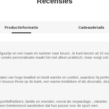
Recensies
Productinformatie
Cadeaudetails
figuurtje en een naam en nummer naar keuze. Je kunt kiezen uit 10 soor
 unieke personalisatie maakt het niet alleen praktisch, maar voegt ook 
en van hoge kwaliteit en biedt warmte en comfort, waardoor hij perfect
n knusse throw op de bank, een warme beddeken of als decoratie, deze
ortliefhebbers, familie en vrienden, vooral als verjaardags-, vakantie
 een betekenisvol aandenken dat hun passie voor de sport viert.