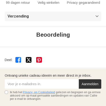
99 dagen retour
Veilig winkelen
Privacy gegarandeerd
Verzending

Beoordeling


Deel:
Ontvang unieke cadeau-ideeën en meer direct in je inbox.
Aanmelden
Ik heb het
Privacy- en Cookiebeleid
gelezen en begrepen en ga ermee
akkoord om op maat gemaakte aanbiedingen en updates van Callie
per e-mail te ontvangen.