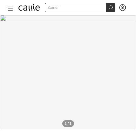


Zomer
1
/
1