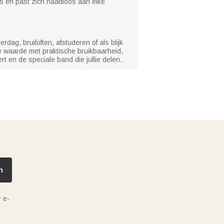
s en past zich naadloos aan elke
dag, bruiloften, afstuderen of als blijk
ele waarde met praktische bruikbaarheid,
en de speciale band die jullie delen.
n
 e-