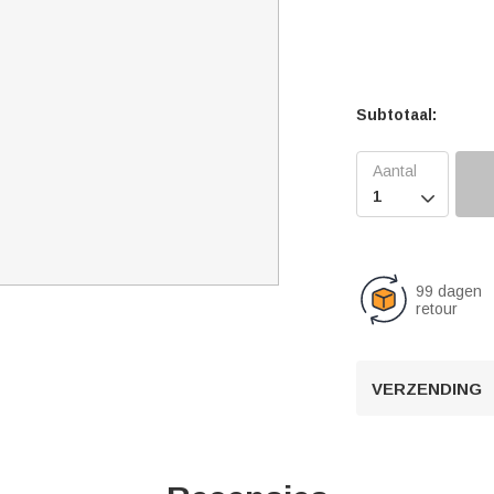
Subtotaal:

99 dagen
retour
VERZENDING