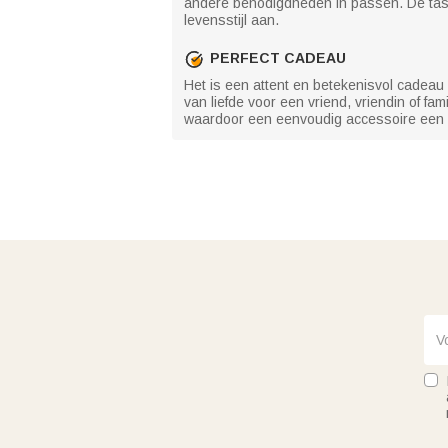
andere benodigdheden in passen. De tas i
levensstijl aan.
PERFECT CADEAU
Het is een attent en betekenisvol cadeau v
van liefde voor een vriend, vriendin of fa
waardoor een eenvoudig accessoire een d