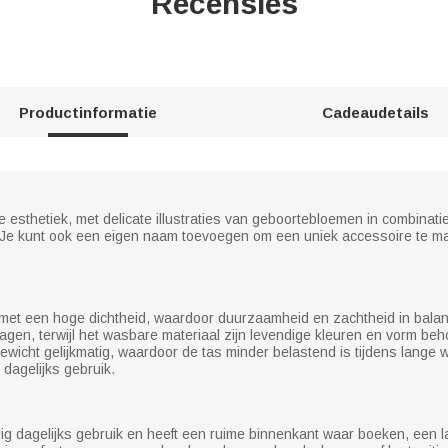
Recensies
Productinformatie
Cadeaudetails
 esthetiek, met delicate illustraties van geboortebloemen in combinatie 
. Je kunt ook een eigen naam toevoegen om een uniek accessoire te mak
et een hoge dichtheid, waardoor duurzaamheid en zachtheid in balans 
gen, terwijl het wasbare materiaal zijn levendige kleuren en vorm beh
icht gelijkmatig, waardoor de tas minder belastend is tijdens lange
 dagelijks gebruik.
dig dagelijks gebruik en heeft een ruime binnenkant waar boeken, een