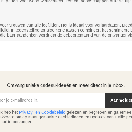
s perfect voor woon-werkverkeer, lessen, boodschappen of korte ritje
oor vrouwen van alle leeftijden. Het is ideaal voor verjaardagen, Moeder
milielid. In tegenstelling tot algemene tassen combineert het sentiment
ierbaar aandenken wordt dat de geboortemaand van de ontvanger viert 
Ontvang unieke cadeau-ideeën en meer direct in je inbox.
Aanmelde
Ik heb het
Privacy- en Cookiebeleid
gelezen en begrepen en ga ermee
akkoord om op maat gemaakte aanbiedingen en updates van Callie per
mail te ontvangen.