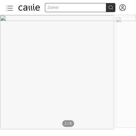


Zomer
1
/
9