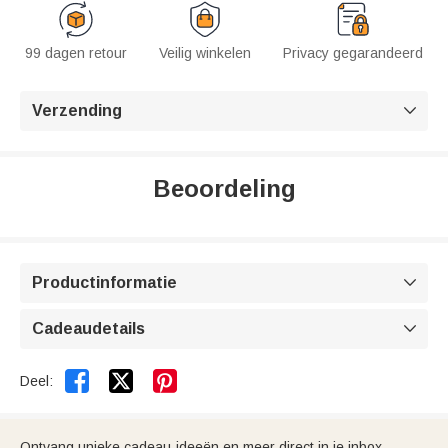
99 dagen retour
Veilig winkelen
Privacy gegarandeerd
Verzending

Beoordeling
Productinformatie

Cadeaudetails



Deel:
Ontvang unieke cadeau-ideeën en meer direct in je inbox.