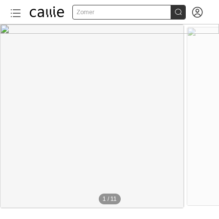


Zomer
1
/
11