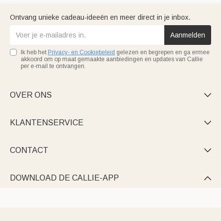
Ontvang unieke cadeau-ideeën en meer direct in je inbox.
Aanmelden
Ik heb het
Privacy- en Cookiebeleid
gelezen en begrepen en ga ermee
akkoord om op maat gemaakte aanbiedingen en updates van Callie
per e-mail te ontvangen.
OVER ONS

KLANTENSERVICE

CONTACT

DOWNLOAD DE CALLIE-APP
