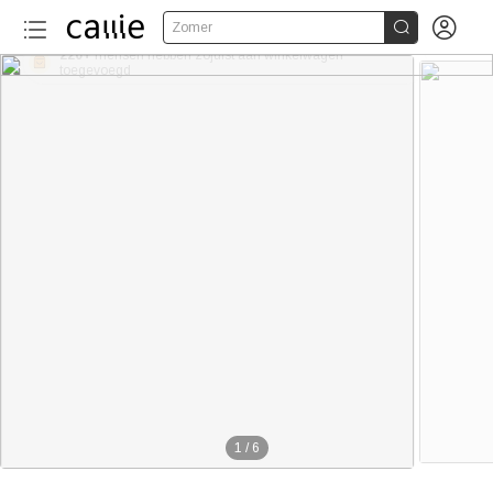


Zomer
220+
1
/
6