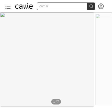


Zomer
1
/
7