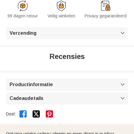
99 dagen retour
Veilig winkelen
Privacy gegarandeerd
Verzending

Recensies
Productinformatie

Cadeaudetails



Deel:
Ontvang unieke cadeau-ideeën en meer direct in je inbox.