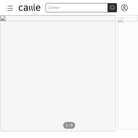


Zomer
1
/
8