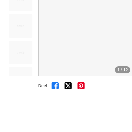
1
/
12


Deel: