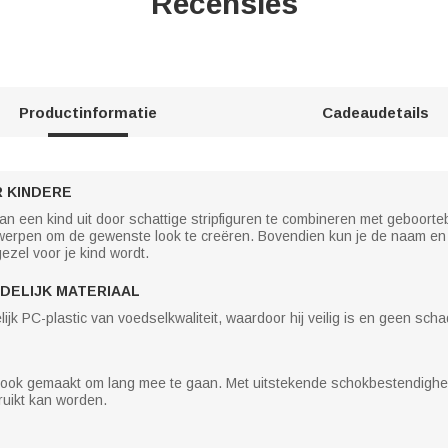
Recensies
Productinformatie
Cadeaudetails
 KINDERE
an een kind uit door schattige stripfiguren te combineren met geboorte
ontwerpen om de gewenste look te creëren. Bovendien kun je de naam e
zel voor je kind wordt.
NDELIJK MATERIAAL
ijk PC-plastic van voedselkwaliteit, waardoor hij veilig is en geen scha
aar ook gemaakt om lang mee te gaan. Met uitstekende schokbestendighei
bruikt kan worden.