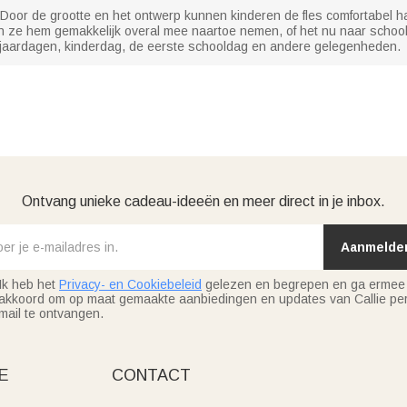
Door de grootte en het ontwerp kunnen kinderen de fles comfortabel ha
 ze hem gemakkelijk overal mee naartoe nemen, of het nu naar school, d
erjaardagen, kinderdag, de eerste schooldag en andere gelegenheden.
Ontvang unieke cadeau-ideeën en meer direct in je inbox.
Aanmelde
Ik heb het
Privacy- en Cookiebeleid
gelezen en begrepen en ga ermee
akkoord om op maat gemaakte aanbiedingen en updates van Callie per
mail te ontvangen.
E
CONTACT