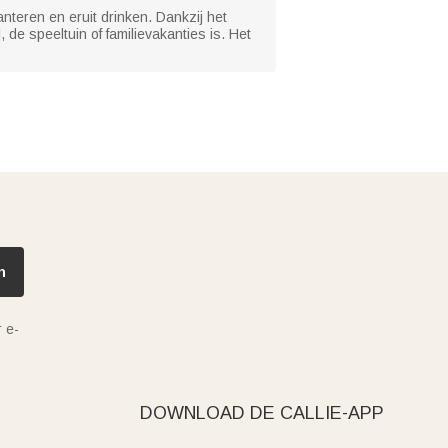
nteren en eruit drinken. Dankzij het
e speeltuin of familievakanties is. Het
n
 e-
DOWNLOAD DE CALLIE-APP