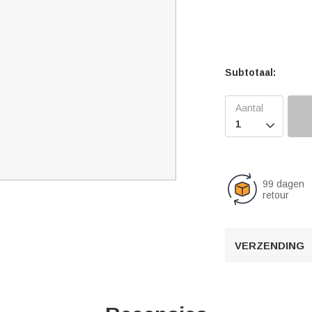
Subtotaal:

99 dagen
retour
VERZENDING