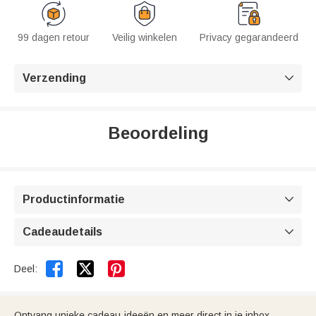
99 dagen retour
Veilig winkelen
Privacy gegarandeerd
Verzending

Beoordeling
Productinformatie

Cadeaudetails



Deel:
Ontvang unieke cadeau-ideeën en meer direct in je inbox.