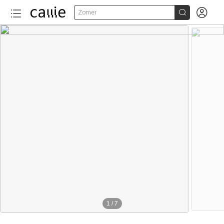


Zomer
1
/
7