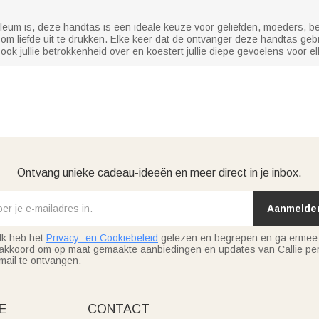
bileum is, deze handtas is een ideale keuze voor geliefden, moeders, bes
om liefde uit te drukken. Elke keer dat de ontvanger deze handtas gebru
 ook jullie betrokkenheid over en koestert jullie diepe gevoelens voor el
Ontvang unieke cadeau-ideeën en meer direct in je inbox.
Aanmelde
Ik heb het
Privacy- en Cookiebeleid
gelezen en begrepen en ga ermee
akkoord om op maat gemaakte aanbiedingen en updates van Callie per
mail te ontvangen.
E
CONTACT