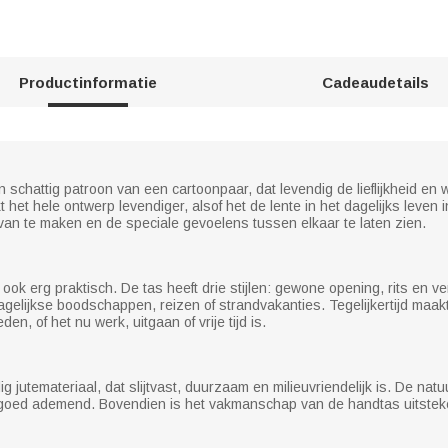
Productinformatie
Cadeaudetails
 schattig patroon van een cartoonpaar, dat levendig de lieflijkheid en w
het hele ontwerp levendiger, alsof het de lente in het dagelijks leven 
van te maken en de speciale gevoelens tussen elkaar te laten zien.
is ook erg praktisch. De tas heeft drie stijlen: gewone opening, rits en
agelijkse boodschappen, reizen of strandvakanties. Tegelijkertijd maakt h
n, of het nu werk, uitgaan of vrije tijd is.
utemateriaal, dat slijtvast, duurzaam en milieuvriendelijk is. De nat
goed ademend. Bovendien is het vakmanschap van de handtas uitstekend,