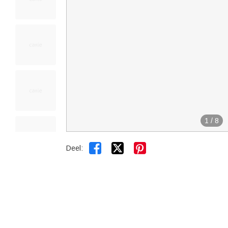
1
/
8


Deel: