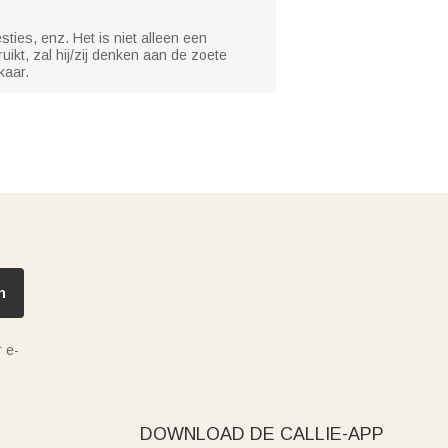
ties, enz. Het is niet alleen een
ikt, zal hij/zij denken aan de zoete
kaar.
n
 e-
DOWNLOAD DE CALLIE-APP