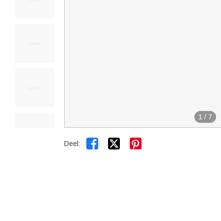
1
/
7


Deel: