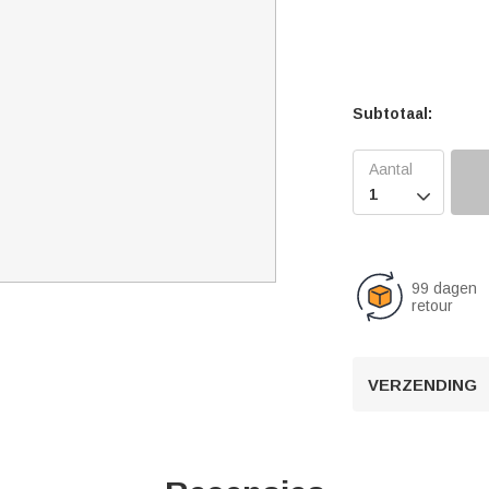
Subtotaal:

99 dagen
retour
VERZENDING