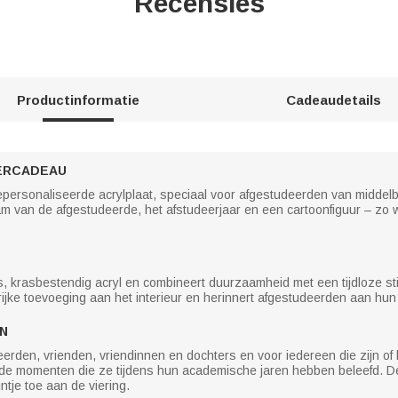
Recensies
Productinformatie
Cadeaudetails
ERCADEAU
personaliseerde acrylplaat, speciaal voor afgestudeerden van middelbar
 van de afgestudeerde, het afstudeerjaar en een cartoonfiguur – zo w
, krasbestendig acryl en combineert duurzaamheid met een tijdloze sti
rrijke toevoeging aan het interieur en herinnert afgestudeerden aan hun
N
erden, vrienden, vriendinnen en dochters en voor iedereen die zijn of 
de momenten die ze tijdens hun academische jaren hebben beleefd. De 
ntje toe aan de viering.