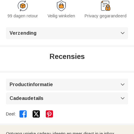
99 dagen retour
Veilig winkelen
Privacy gegarandeerd
Verzending

Recensies
Productinformatie

Cadeaudetails



Deel:
Ontvang unieke cadeau-ideeën en meer direct in je inbox.