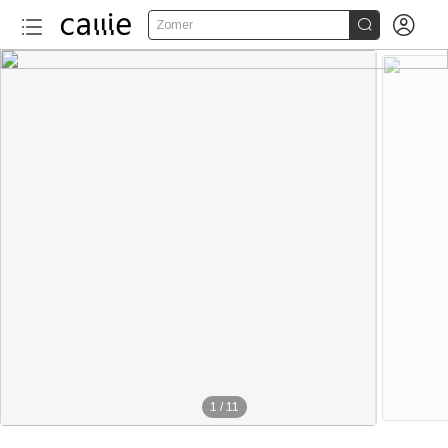


Zomer
1
/
11