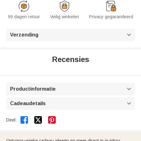
99 dagen retour
Veilig winkelen
Privacy gegarandeerd
Verzending

Recensies
Productinformatie

Cadeaudetails



Deel:
Ontvang unieke cadeau-ideeën en meer direct in je inbox.