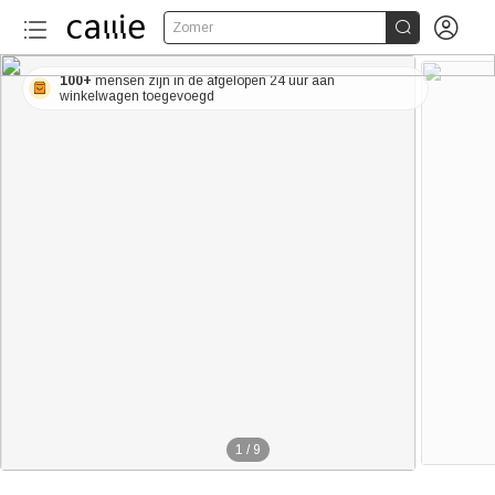


Zomer
100+
mensen zijn in de afgelopen 24 uur aan
winkelwagen toegevoegd
1
/
9