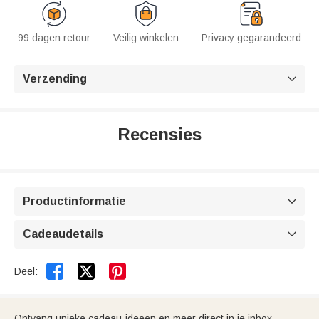
99 dagen retour
Veilig winkelen
Privacy gegarandeerd
Verzending

Recensies
Productinformatie

Cadeaudetails



Deel:
Ontvang unieke cadeau-ideeën en meer direct in je inbox.