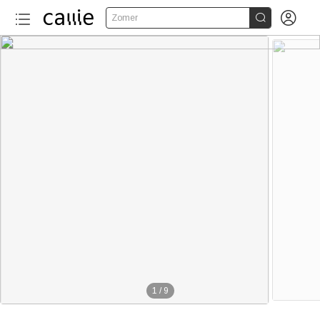


Zomer
1
/
9