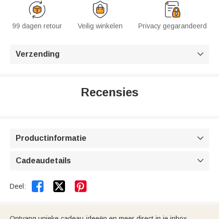
99 dagen retour
Veilig winkelen
Privacy gegarandeerd
Verzending

Recensies
Productinformatie

Cadeaudetails



Deel:
Ontvang unieke cadeau-ideeën en meer direct in je inbox.