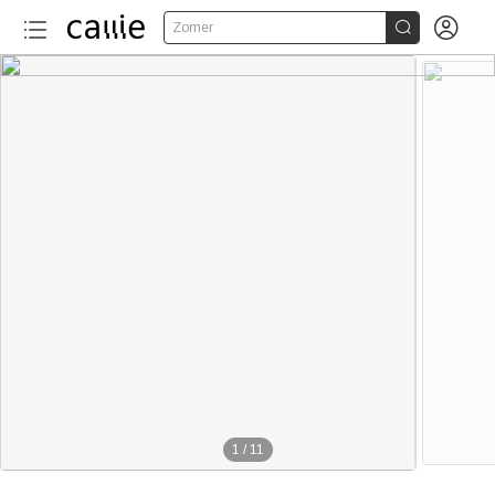


Zomer
20+
1
/
11