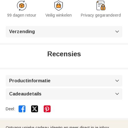
99 dagen retour
Veilig winkelen
Privacy gegarandeerd
Verzending

Recensies
Productinformatie

Cadeaudetails



Deel:
Ontvang unieke cadeau-ideeën en meer direct in je inbox.