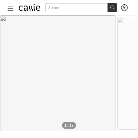


Zomer
1
/
12