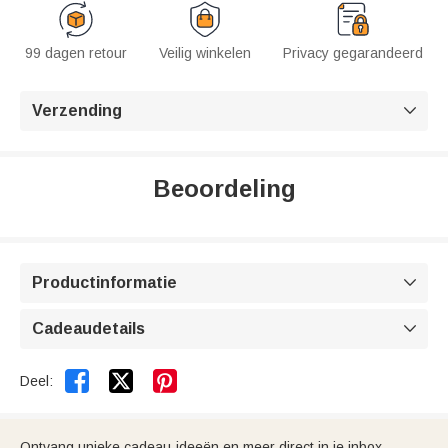
99 dagen retour
Veilig winkelen
Privacy gegarandeerd
Verzending

Beoordeling
Productinformatie

Cadeaudetails



Deel:
Ontvang unieke cadeau-ideeën en meer direct in je inbox.