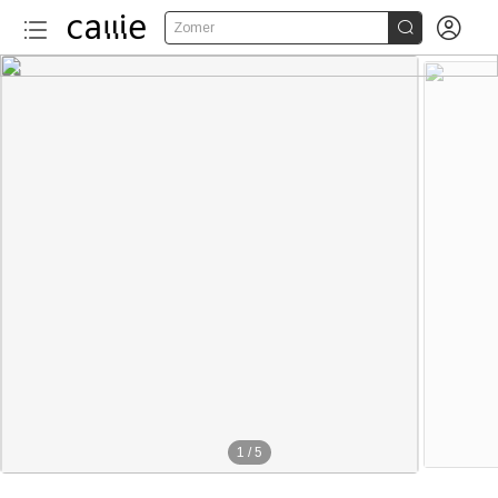


Zomer
1
/
5