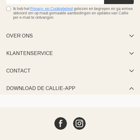
Ik heb het
Privacy- en Cookiebeleid
gelezen en begrepen en ga ermee
akkoord om op maat gemaakte aanbiedingen en updates van Callie
per e-mail te ontvangen.
OVER ONS

KLANTENSERVICE

CONTACT

DOWNLOAD DE CALLIE-APP
