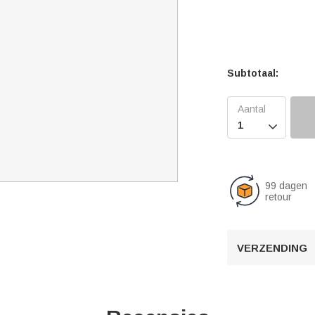
Subtotaal:

99 dagen
retour
VERZENDING