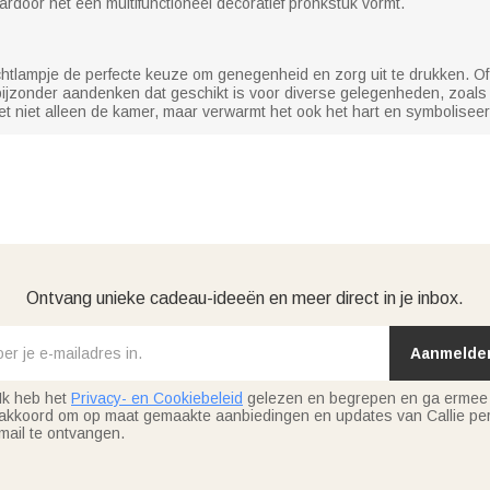
door het een multifunctioneel decoratief pronkstuk vormt.
achtlampje de perfecte keuze om genegenheid en zorg uit te drukken. O
ijzonder aandenken dat geschikt is voor diverse gelegenheden, zoals
 het niet alleen de kamer, maar verwarmt het ook het hart en symbolisee
Ontvang unieke cadeau-ideeën en meer direct in je inbox.
Aanmelde
Ik heb het
Privacy- en Cookiebeleid
gelezen en begrepen en ga ermee
akkoord om op maat gemaakte aanbiedingen en updates van Callie per
mail te ontvangen.