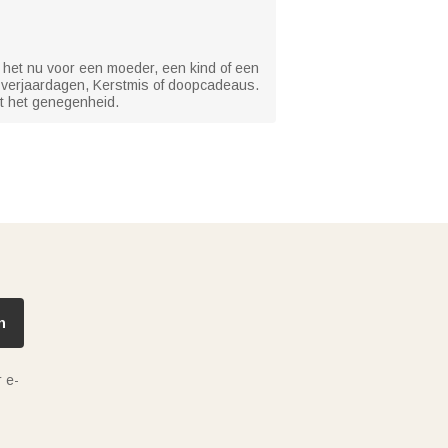
f het nu voor een moeder, een kind of een
 verjaardagen, Kerstmis of doopcadeaus.
rt het genegenheid.
n
 e-