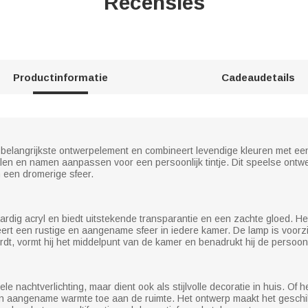
Recensies
Productinformatie
Cadeaudetails
ls belangrijkste ontwerpelement en combineert levendige kleuren met ee
alen en namen aanpassen voor een persoonlijk tintje. Dit speelse ontwer
 een dromerige sfeer.
aardig acryl en biedt uitstekende transparantie en een zachte gloed. 
eëert een rustige en aangename sfeer in iedere kamer. De lamp is voorzi
rdt, vormt hij het middelpunt van de kamer en benadrukt hij de persoonli
ele nachtverlichting, maar dient ook als stijlvolle decoratie in huis. Of
n aangename warmte toe aan de ruimte. Het ontwerp maakt het geschikt