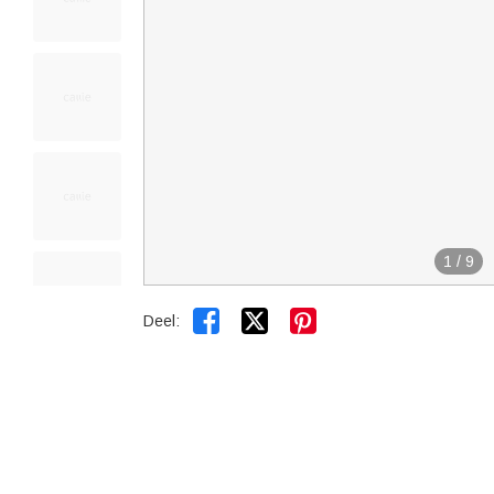
1
/
9


Deel: