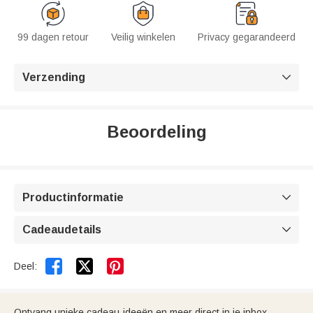
99 dagen retour
Veilig winkelen
Privacy gegarandeerd
Verzending

Beoordeling
Productinformatie

Cadeaudetails



Deel:
Ontvang unieke cadeau-ideeën en meer direct in je inbox.