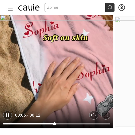


Zomer
00:06
00:12
P
U
E
a
n
n
u
m
t