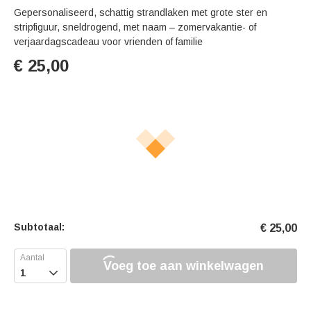
s
u
e
Gepersonaliseerd, schattig strandlaken met grote ster en
e
t
r
stripfiguur, sneldrogend, met naam – zomervakantie- of
e
f
verjaardagscadeau voor vrienden of familie
u
€
25,00
l
l
s
c
r
e
e
n
Subtotaal:
€
25,00
Voeg toe aan winkelwagen
